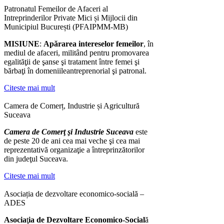
Patronatul Femeilor de Afaceri al
Intreprinderilor Private Mici și Mijlocii din
Municipiul București (PFAIPMM-MB)
MISIUNE
:
Ap
ă
rarea intereselor femeilor
, în
mediul de afaceri, militând pentru promovarea
egalităţii de şanse şi tratament între femei şi
bărbaţi în domeniileantreprenorial şi patronal.
Citeste mai mult
Camera de Comerț, Industrie și Agricultură
Suceava
Camera de Comerţ şi Industrie Suceava
este
de peste 20 de ani cea mai veche şi cea mai
reprezentativă organizaţie a întreprinzătorilor
din judeţul Suceava.
Citeste mai mult
Asociația de dezvoltare economico-socială –
ADES
Asocia
ţ
ia de Dezvoltare Economico-Social
ă