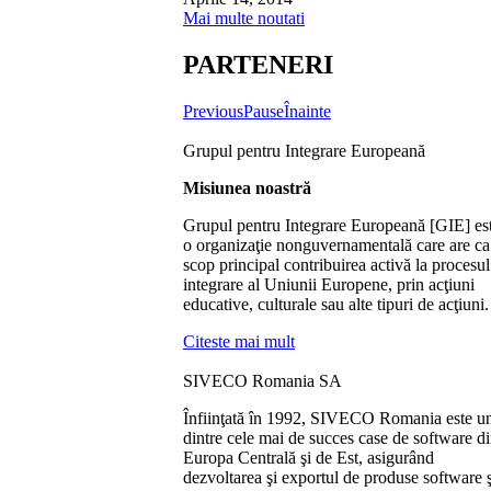
Mai multe noutati
PARTENERI
Previous
Pause
Înainte
Grupul pentru Integrare Europeană
Misiunea noastră
Grupul pentru Integrare Europeană [GIE] es
o organizaţie nonguvernamentală care are ca
scop principal contribuirea activă la procesul
integrare al Uniunii Europene, prin acţiuni
educative, culturale sau alte tipuri de acţiuni.
Citeste mai mult
SIVECO Romania SA
Înfiinţată în 1992, SIVECO Romania este u
dintre cele mai de succes case de software d
Europa Centrală şi de Est, asigurând
dezvoltarea şi exportul de produse software ş