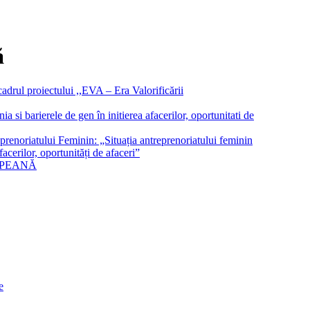
ă
cadrul proiectului ,,EVA – Era Valorificării
a si barierele de gen în initierea afacerilor, oportunitati de
oriatului Feminin: „Situația antreprenoriatului feminin
acerilor, oportunități de afaceri”
OPEANĂ
e