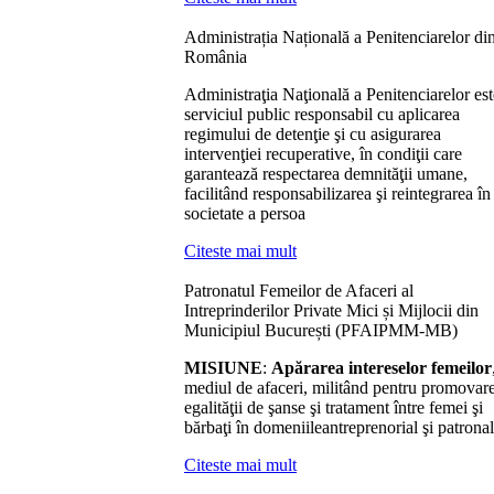
Administrația Națională a Penitenciarelor di
România
Administraţia Naţională a Penitenciarelor est
serviciul public responsabil cu aplicarea
regimului de detenţie şi cu asigurarea
intervenţiei recuperative, în condiţii care
garantează respectarea demnităţii umane,
facilitând responsabilizarea şi reintegrarea în
societate a persoa
Citeste mai mult
Patronatul Femeilor de Afaceri al
Intreprinderilor Private Mici și Mijlocii din
Municipiul București (PFAIPMM-MB)
MISIUNE
:
Ap
ă
rarea intereselor femeilor
mediul de afaceri, militând pentru promovar
egalităţii de şanse şi tratament între femei şi
bărbaţi în domeniileantreprenorial şi patronal
Citeste mai mult