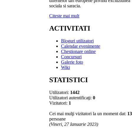
diferitelor tari europene privind excluziunea
sociala si saracia.
Citeste mai mult
ACTIVITATI
Bloguri utilizatori
Calendar evenimente
Chestionare online
Concursuri
Galerie foto
Wiki
STATISTICI
Utilizatori:
1442
Utilizatori autentificaţi:
0
Vizitatori:
1
Cei mai mulţi vizitatori la un moment dat:
13
persoane
(Vineri, 27 Ianuarie 2023)