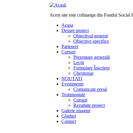
Acest site este cofinanţat din Fondul Socia
Acasa
Despre proiect
Obiectivul general
Obiective specifice
Parteneri
Cursuri
Prezentare generală
Lecţii
Formulare Înscriere
Chestionar
NOUTATI
Evenimente
Comunicate presă
Testimoniale
Cursuri
Rezultate proiect
Galerie imagini
Ghiduri
Contact