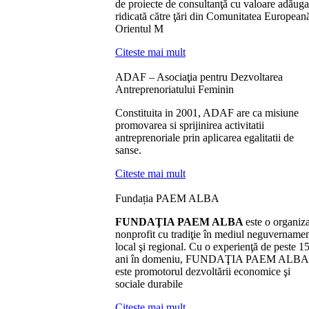
de proiecte de consultanţă cu valoare adăuga
ridicată către ţări din Comunitatea European
Orientul M
Citeste mai mult
ADAF – Asociaţia pentru Dezvoltarea
Antreprenoriatului Feminin
Constituita in 2001, ADAF are ca misiune
promovarea si sprijinirea activitatii
antreprenoriale prin aplicarea egalitatii de
sanse.
Citeste mai mult
Fundația PAEM ALBA
FUNDAŢIA PAEM ALBA
este o organiza
nonprofit cu tradiţie în mediul neguvernamen
local şi regional. Cu o experienţă de peste 1
ani în domeniu, FUNDAŢIA PAEM ALBA
este promotorul dezvoltării economice şi
sociale durabile
Citeste mai mult