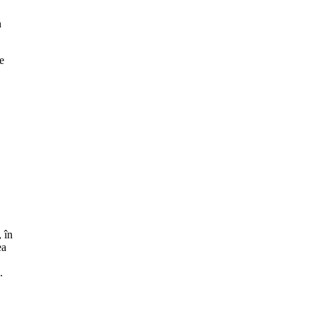
n
e
, în
ea
.