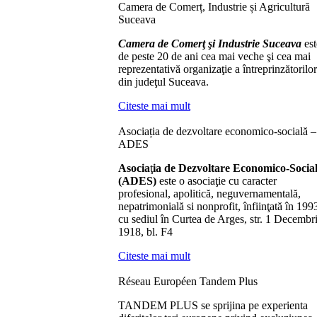
Camera de Comerț, Industrie și Agricultură
Suceava
Camera de Comerţ şi Industrie Suceava
est
de peste 20 de ani cea mai veche şi cea mai
reprezentativă organizaţie a întreprinzătorilor
din judeţul Suceava.
Citeste mai mult
Asociația de dezvoltare economico-socială –
ADES
Asocia
ţ
ia de Dezvoltare Economico-Socia
(ADES)
este o asociaţie cu caracter
profesional, apolitică, neguvernamentală,
nepatrimonială si nonprofit, înfiinţată în 199
cu sediul în Curtea de Arges, str. 1 Decembr
1918, bl. F4
Citeste mai mult
Réseau Européen Tandem Plus
TANDEM PLUS se sprijina pe experienta