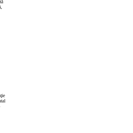
tă
ă,
ţie
tal
5