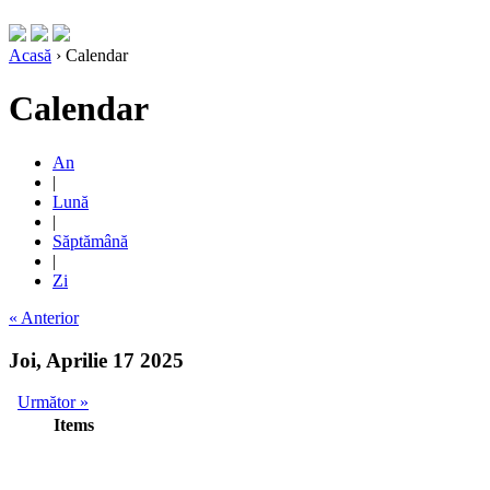
Acasă
› Calendar
Calendar
An
|
Lună
|
Săptămână
|
Zi
« Anterior
Joi, Aprilie 17 2025
Următor »
Items