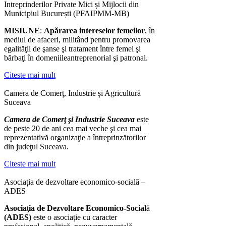
Intreprinderilor Private Mici și Mijlocii din
Municipiul București (PFAIPMM-MB)
MISIUNE
:
Ap
ă
rarea intereselor femeilor
, în
mediul de afaceri, militând pentru promovarea
egalităţii de şanse şi tratament între femei şi
bărbaţi în domeniileantreprenorial şi patronal.
Citeste mai mult
Camera de Comerț, Industrie și Agricultură
Suceava
Camera de Comerţ şi Industrie Suceava
este
de peste 20 de ani cea mai veche şi cea mai
reprezentativă organizaţie a întreprinzătorilor
din judeţul Suceava.
Citeste mai mult
Asociația de dezvoltare economico-socială –
ADES
Asocia
ţ
ia de Dezvoltare Economico-Social
ă
(ADES)
este o asociaţie cu caracter